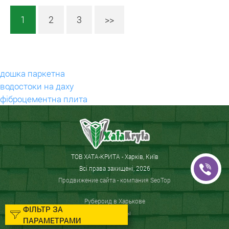
1
2
3
>>
дошка паркетна
водостоки на даху
фіброцементна плита
ТОВ ХАТА-КРИТА - Харків, Київ
Всі права захищені, 2026
Продвижение сайта
- компания SeoTop
Рубероид в Харькове
ФІЛЬТР ЗА
ОСБ плиты
ПАРАМЕТРАМИ