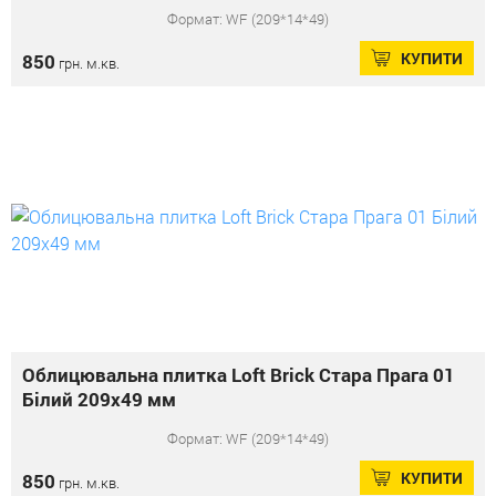
Формат: WF (209*14*49)
КУПИТИ
850
грн. м.кв.
Облицювальна плитка Loft Brick Стара Прага 01
Білий 209x49 мм
Формат: WF (209*14*49)
КУПИТИ
850
грн. м.кв.