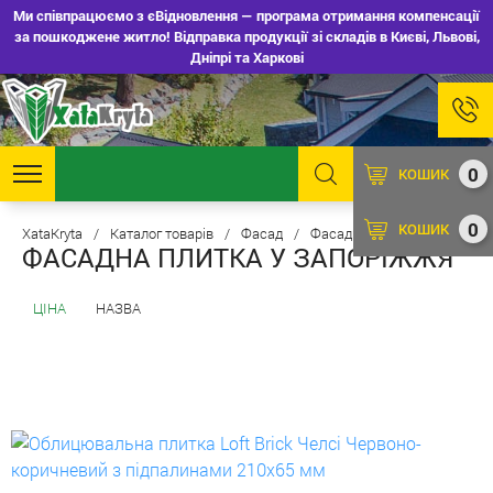
Ми співпрацюємо з єВідновлення — програма отримання компенсації
за пошкоджене житло! Відправка продукції зі складів в Києві, Львові,
Дніпрі та Харкові
0
КОШИК
0
КОШИК
XataKryta
/
Каталог товарів
/
Фасад
/
Фасадна плитка
ФАСАДНА ПЛИТКА У ЗАПОРІЖЖЯ
ЦІНА
НАЗВА