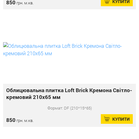
КУПИТИ
850
грн. м.кв.
Облицювальна плитка Loft Brick Кремона Світло-
кремовий 210x65 мм
Формат: DF (210*15*65)
КУПИТИ
850
грн. м.кв.