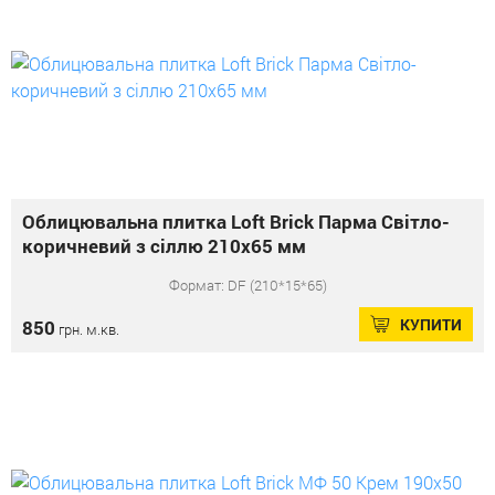
Облицювальна плитка Loft Brick Парма Світло-
коричневий з сіллю 210x65 мм
Формат: DF (210*15*65)
КУПИТИ
850
грн. м.кв.