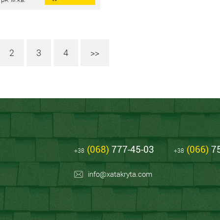
2
3
4
>>
(068)
777-45-03
(066)
75
+38
+38
info@xatakryta.com