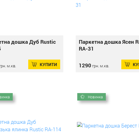
тна дошка Дуб Rustic
Паркетна дошка Ясен R
5
RA-31
КУПИТИ
КУ
1290
рн. м.кв.
грн. м.кв.
винка
Новинка