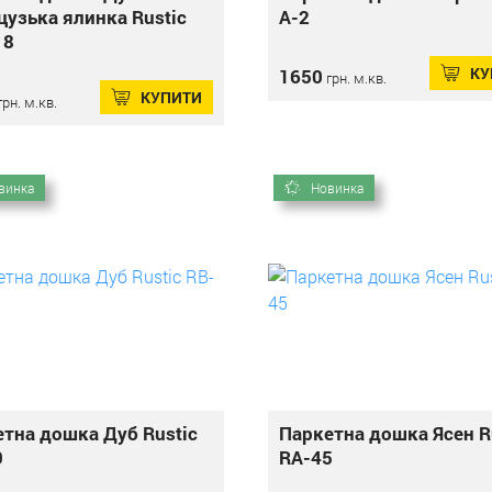
узька ялинка Rustic
А-2
18
КУ
1650
грн. м.кв.
КУПИТИ
рн. м.кв.
винка
Новинка
тна дошка Дуб Rustic
Паркетна дошка Ясен R
9
RA-45