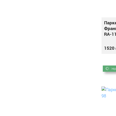
Парк
Франц
RA-1
1520
г
Но