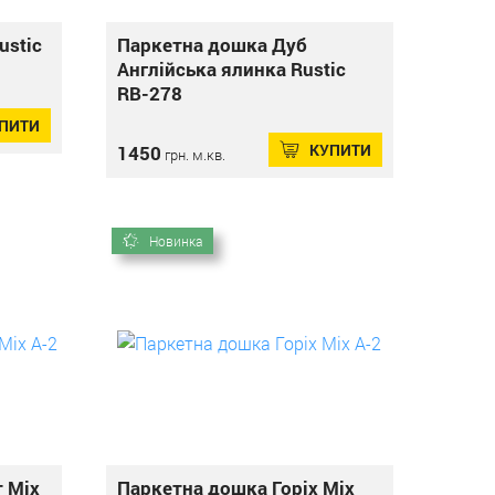
ustic
Паркетна дошка Дуб
Англійська ялинка Rustic
RВ-278
ПИТИ
КУПИТИ
1450
грн. м.кв.
Новинка
 Mix
Паркетна дошка Горіх Mix