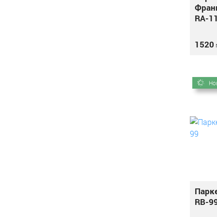
Франц
RA-1
1520
г
Но
Парке
RB-9