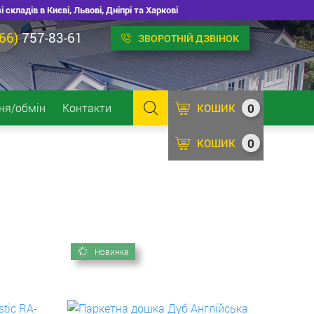
ладів в Києві, Львові, Дніпрі та Харкові
66)
757-83-61
ЗВОРОТНІЙ ДЗВІНОК
0
ня/обмін
Контакти
КОШИК
0
КОШИК
Новинка