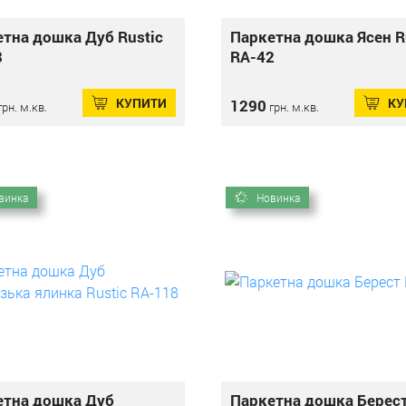
тна дошка Дуб Rustic
Паркетна дошка Ясен R
8
RA-42
КУПИТИ
КУ
1290
рн. м.кв.
грн. м.кв.
винка
Новинка
етна дошка Дуб
Паркетна дошка Берест