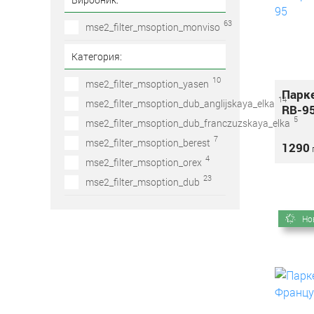
63
mse2_filter_msoption_monviso
Категория:
10
mse2_filter_msoption_yasen
Парке
14
mse2_filter_msoption_dub_anglijskaya_elka
RB-9
5
mse2_filter_msoption_dub_franczuzskaya_elka
7
mse2_filter_msoption_berest
1290
г
4
mse2_filter_msoption_orex
23
mse2_filter_msoption_dub
Но