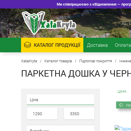
Ми співпрацюємо з єВідновлення — програ
ru
|
КАТАЛОГ ПРОДУКЦІЇ
Доставка
Оплата
XataKryta
/
Каталог товарів
/
Підлогові покриття
/
Інжен
ПАРКЕТНА ДОШКА У ЧЕР
ЦІНА
Ціна
Но
Виробник: