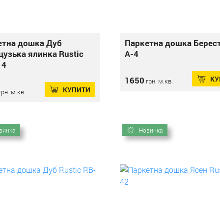
етна дошка Дуб
Паркетна дошка Берест
узька ялинка Rustic
А-4
14
КУ
1650
грн. м.кв.
КУПИТИ
рн. м.кв.
винка
Новинка