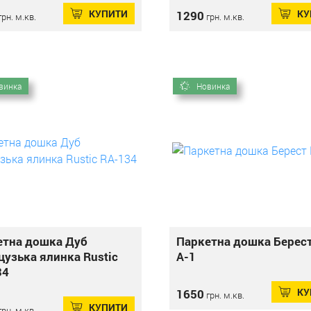
КУПИТИ
КУ
1290
рн. м.кв.
грн. м.кв.
винка
Новинка
етна дошка Дуб
Паркетна дошка Берест
узька ялинка Rustic
А-1
34
КУ
1650
грн. м.кв.
КУПИТИ
рн. м.кв.