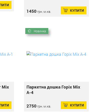
ПИТИ
КУПИТИ
1450
грн. м.кв.
Новинка
 Mix
Паркетна дошка Горіх Mix
А-4
ПИТИ
КУПИТИ
2750
грн. м.кв.