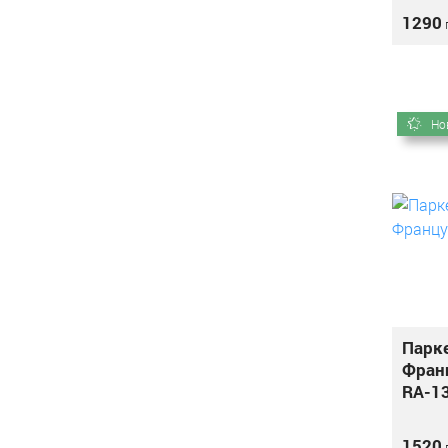
1290
г
Но
Парк
Франц
RA-1
1520
г