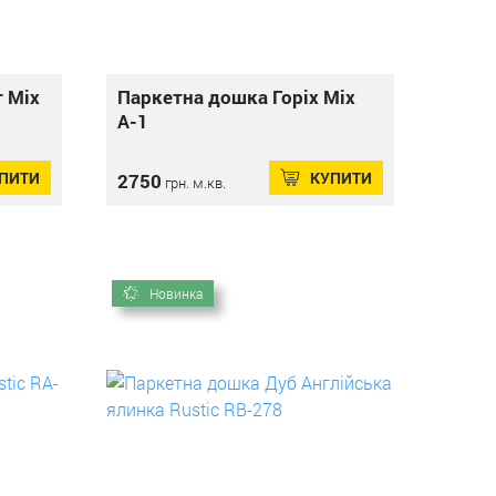
 Mix
Паркетна дошка Горіх Mix
А-1
ПИТИ
КУПИТИ
2750
грн. м.кв.
Новинка