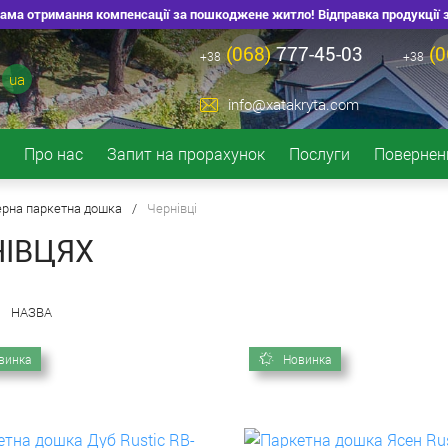
ма отримання компенсації за пошкоджене житло! Відправка продукції зі ск
(068)
777-45-03
(0
+38
+38
ua
info@xatakryta.com
Про нас
Запит на прорахунок
Послуги
Повернен
ерна паркетна дошка
/
Чернівці
НІВЦЯХ
НАЗВА
винка
Новинка