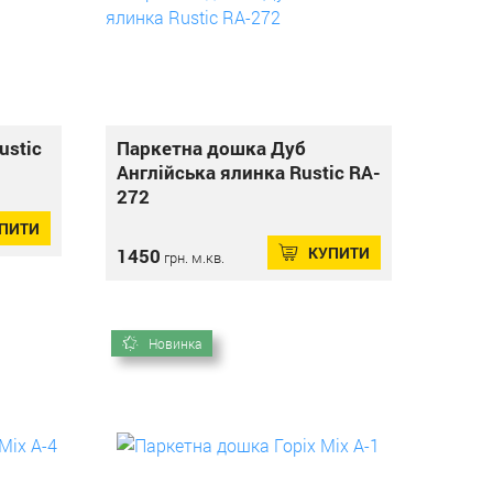
ustic
Паркетна дошка Дуб
Англійська ялинка Rustic RA-
272
ПИТИ
КУПИТИ
1450
грн. м.кв.
Новинка