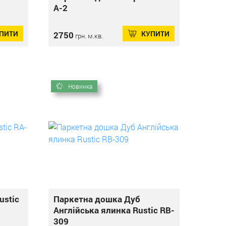
А-2
ПИТИ
КУПИТИ
2750
грн. м.кв.
Новинка
ustic
Паркетна дошка Дуб
Англійська ялинка Rustic RB-
309