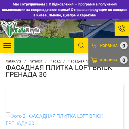
Мы сотрудничаем с Є Відновлення — программа получения
компенсации за поврежденное жилье! Отправка продукции со складов
в Киеве, Львове, Днепре и Харькове
0
КОРЗИНА
0
КОРЗИНА
XataKryta
/
Каталог
/
Фасад
/
Фасадная плитка
ФАСАДНАЯ ПЛИТКА LOFT-BRICK
ГРЕНАДА 30