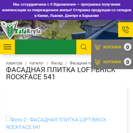
Мы сотрудничаем с Є Відновлення — программа получения
компенсации за поврежденное жилье! Отправка продукции со складов
в Киеве, Львове, Днепре и Харькове
0
КОРЗИНА
0
КОРЗИНА
XataKryta
/
Каталог
/
Фасад
/
Фасадная плитка
ФАСАДНАЯ ПЛИТКА LOFT-BRICK
ROCKFACE 541