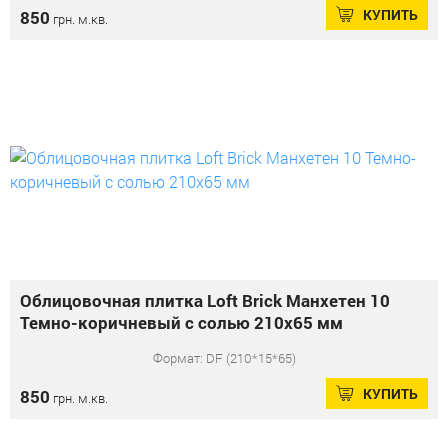
КУПИТЬ
850
грн. м.кв.
Облицовочная плитка Loft Brick Манхетен 10
Темно-коричневый с солью 210x65 мм
Формат: DF (210*15*65)
КУПИТЬ
850
грн. м.кв.