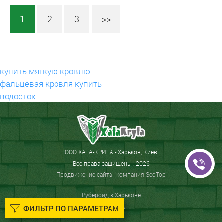
1
2
3
>>
купить мягкую кровлю
фальцевая кровля купить
водосток
ООО ХАТА-КРИТА - Харьков, Киев
Все права защищены , 2026
Продвижение сайта
- компания SeoTop
Рубероид в Харькове
ОСБ плиты
ФИЛЬТР ПО ПАРАМЕТРАМ