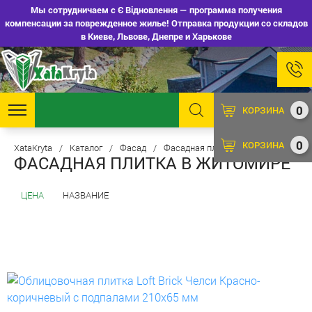
Мы сотрудничаем с Є Відновлення — программа получения
компенсации за поврежденное жилье! Отправка продукции со складов
в Киеве, Львове, Днепре и Харькове
0
КОРЗИНА
0
КОРЗИНА
XataKryta
/
Каталог
/
Фасад
/
Фасадная плитка
ФАСАДНАЯ ПЛИТКА В ЖИТОМИРЕ
ЦЕНА
НАЗВАНИЕ