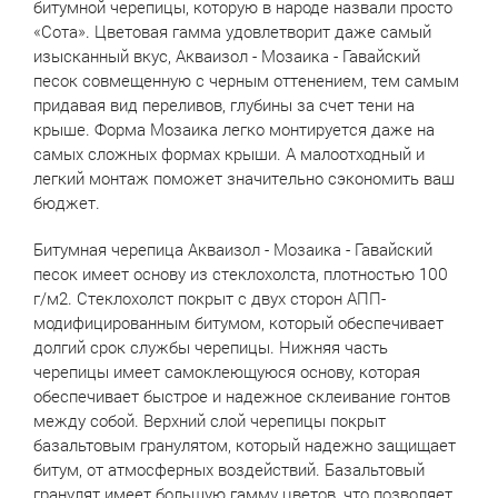
битумной черепицы, которую в народе назвали просто
«Сота». Цветовая гамма удовлетворит даже самый
изысканный вкус, Акваизол - Мозаика - Гавайский
песок совмещенную с черным оттенением, тем самым
придавая вид переливов, глубины за счет тени на
крыше. Форма Мозаика легко монтируется даже на
самых сложных формах крыши. А малоотходный и
легкий монтаж поможет значительно сэкономить ваш
бюджет.
Битумная черепица Акваизол - Мозаика - Гавайский
песок имеет основу из стеклохолста, плотностью 100
г/м2. Стеклохолст покрыт с двух сторон АПП-
модифицированным битумом, который обеспечивает
долгий срок службы черепицы. Нижняя часть
черепицы имеет самоклеющуюся основу, которая
обеспечивает быстрое и надежное склеивание гонтов
между собой. Верхний слой черепицы покрыт
базальтовым гранулятом, который надежно защищает
битум, от атмосферных воздействий. Базальтовый
гранулят имеет большую гамму цветов, что позволяет