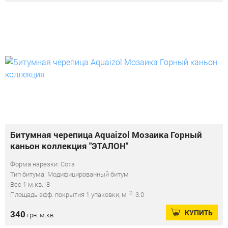
Битумная черепица Aquaizol Мозаика Горный
каньон коллекция "ЭТАЛОН"
Форма нарезки: Сота
Тип битума: Модифицированный битум
Вес 1 м.кв.: 8
2
Площадь эфф. покрытия 1 упаковки, м
: 3.0
КУПИТЬ
340
грн. м.кв.