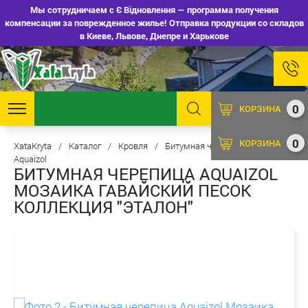
Мы сотрудничаем с Є Відновлення — программа получения
компенсации за поврежденное жилье! Отправка продукции со складов
в Киеве, Львове, Днепре и Харькове
0
КОРЗИНА
0
КОРЗИНА
XataKryta
/
Каталог
/
Кровля
/
Битумная черепица
/
Aquaizol
БИТУМНАЯ ЧЕРЕПИЦА AQUAIZOL
МОЗАИКА ГАВАЙСКИЙ ПЕСОК
КОЛЛЕКЦИЯ "ЭТАЛОН"