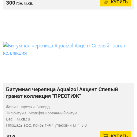
КУПИТЬ
300
грн. м.кв.
Битумная черепица Aquaizol Акцент Спелый
гранат коллекция "ПРЕСТИЖ"
Форма нарезки: Аккорд
Тип битума: Модифицированный битум
Вес 1 м.кв.: 8
2
Площадь эфф. покрытия 1 упаковки, м
: 3.0
КУПИТЬ
410