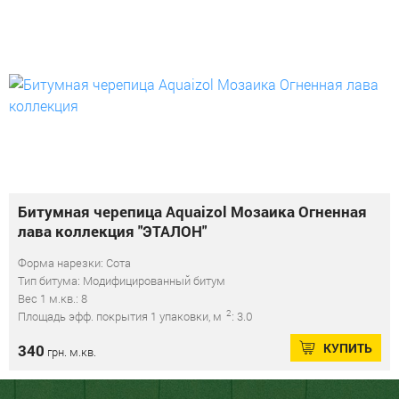
Битумная черепица Aquaizol Мозаика Огненная
лава коллекция "ЭТАЛОН"
Форма нарезки: Сота
Тип битума: Модифицированный битум
Вес 1 м.кв.: 8
2
Площадь эфф. покрытия 1 упаковки, м
: 3.0
КУПИТЬ
340
грн. м.кв.