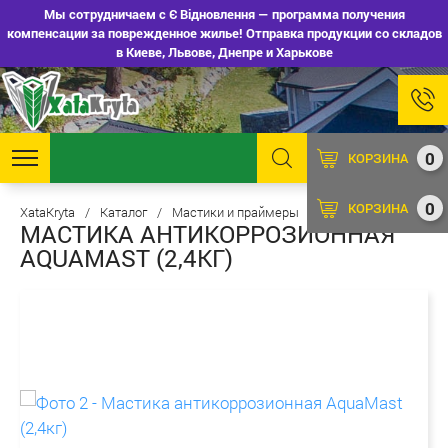
Мы сотрудничаем с Є Відновлення — программа получения
компенсации за поврежденное жилье! Отправка продукции со складов
в Киеве, Львове, Днепре и Харькове
0
КОРЗИНА
0
КОРЗИНА
XataKryta
/
Каталог
/
Мастики и праймеры
/
Мастики
МАСТИКА АНТИКОРРОЗИОННАЯ
AQUAMAST (2,4КГ)