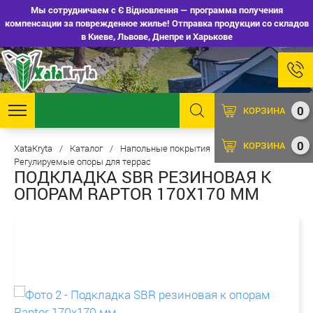
Мы сотрудничаем с Є Відновлення — программа получения
компенсации за поврежденное жилье! Отправка продукции со складов
в Киеве, Львове, Днепре и Харькове
0
КОРЗИНА
0
КОРЗИНА
XataKryta
/
Каталог
/
Напольные покрытия
/
Регулируемые опоры для террас
ПОДКЛАДКА SBR РЕЗИНОВАЯ К
ОПОРАМ RAPTOR 170Х170 ММ