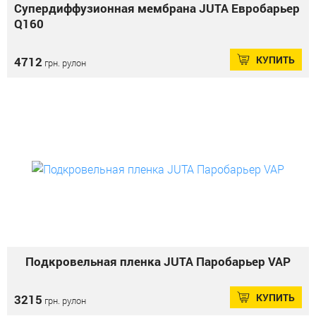
Супердиффузионная мембрана JUTA Евробарьер
Q160
КУПИТЬ
4712
грн. рулон
Подкровельная пленка JUTA Паробарьер VAP
КУПИТЬ
3215
грн. рулон