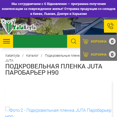
Мы сотрудничаем с Є Відновлення — программа получения
компенсации за поврежденное жилье! Отправка продукции со складов
в Киеве, Львове, Днепре и Харькове
0
КОРЗИНА
0
КОРЗИНА
XataKryta
/
Каталог
/
Подкровельные пленки и мембраны
/
JUTA
ПОДКРОВЕЛЬНАЯ ПЛЕНКА JUTA
ПАРОБАРЬЕР Н90