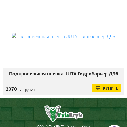
Подкровельная пленка JUTA Гидробарьер Д96
КУПИТЬ
2370
грн. рулон
ООО ХАТА-КРИТА - Харьков, Киев