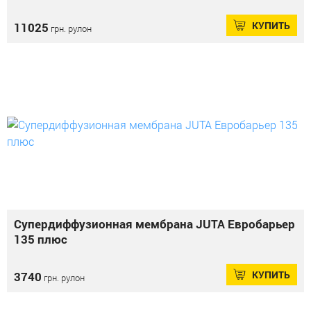
КУПИТЬ
11025
грн. рулон
Супердиффузионная мембрана JUTA Евробарьер
135 плюс
КУПИТЬ
3740
грн. рулон