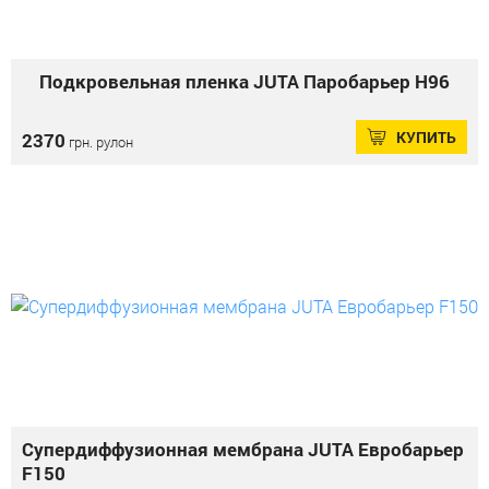
Подкровельная пленка JUTA Паробарьер Н96
КУПИТЬ
2370
грн. рулон
Супердиффузионная мембрана JUTA Евробарьер
F150