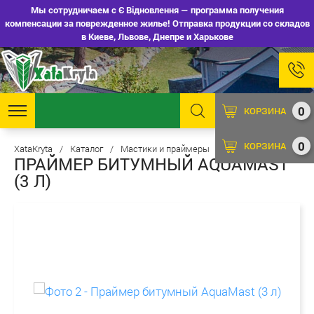
Мы сотрудничаем с Є Відновлення — программа получения
компенсации за поврежденное жилье! Отправка продукции со складов
в Киеве, Львове, Днепре и Харькове
0
КОРЗИНА
0
КОРЗИНА
XataKryta
/
Каталог
/
Мастики и праймеры
/
Праймеры
ПРАЙМЕР БИТУМНЫЙ AQUAMAST
(3 Л)