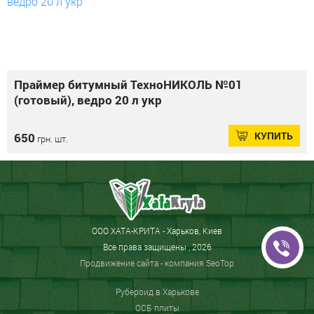
Праймер битумный ТехноНИКОЛЬ №01
(готовый), ведро 20 л укр
КУПИТЬ
650
грн. шт.
ООО ХАТА-КРИТА - Харьков, Киев
Все права защищены , 2026
Продвижение сайта
- компания SeoTop
Рубероид в Харькове
ОСБ плиты