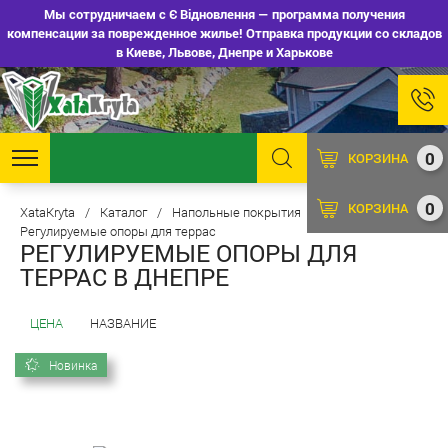
Мы сотрудничаем с Є Відновлення — программа получения
компенсации за поврежденное жилье! Отправка продукции со складов
в Киеве, Львове, Днепре и Харькове
0
КОРЗИНА
0
КОРЗИНА
XataKryta
/
Каталог
/
Напольные покрытия
/
Регулируемые опоры для террас
РЕГУЛИРУЕМЫЕ ОПОРЫ ДЛЯ
ТЕРРАС В ДНЕПРЕ
ЦЕНА
НАЗВАНИЕ
Новинка