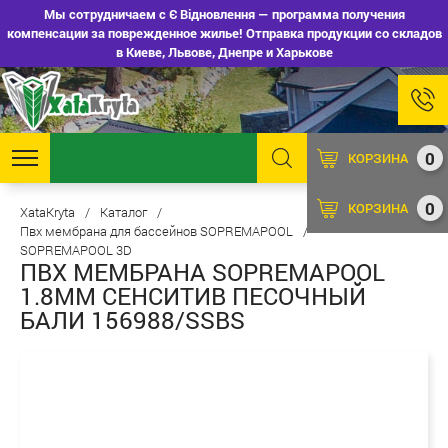
Мы сотрудничаем с Є Відновлення — программа получения
компенсации за поврежденное жилье! Отправка продукции со складов
в Киеве, Львове, Днепре и Харькове
0
КОРЗИНА
0
КОРЗИНА
XataKryta
/
Каталог
/
Пвх мембрана для бассейнов SOPREMAPOOL
/
SOPREMAPOOL 3D
ПВХ МЕМБРАНА SOPREMAPOOL
1.8ММ СЕНСИТИВ ПЕСОЧНЫЙ
БАЛИ 156988/SSBS