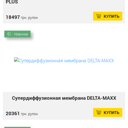
PLUS
КУПИТЬ
18497
грн. рулон
Новинка
Супердиффузионная мембрана DELTA-MAXX
КУПИТЬ
20361
грн. рулон