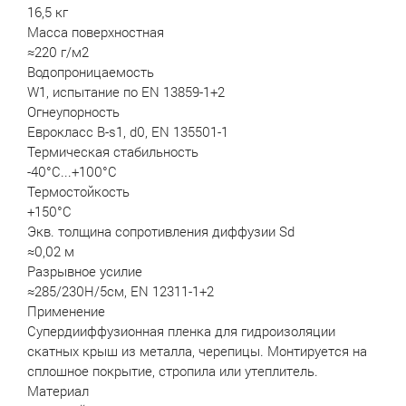
16,5 кг
Масса поверхностная
≈220 г/м2
Водопроницаемость
W1, испытание по EN 13859-1+2
Огнеупорность
Еврокласс В-s1, d0, EN 135501-1
Термическая стабильность
-40°С...+100°С
Термостойкость
+150°С
Экв. толщина сопротивления диффузии Sd
≈0,02 м
Разрывное усилие
≈285/230Н/5см, EN 12311-1+2
Применение
Супердииффузионная пленка для гидроизоляции
скатных крыш из металла, черепицы. Монтируется на
сплошное покрытие, стропила или утеплитель.
Материал