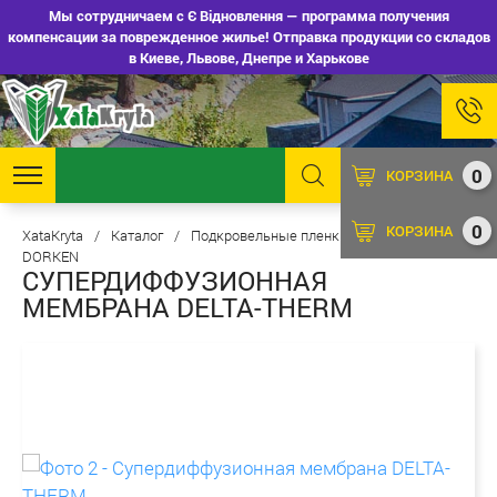
Мы сотрудничаем с Є Відновлення — программа получения
компенсации за поврежденное жилье! Отправка продукции со складов
в Киеве, Львове, Днепре и Харькове
0
КОРЗИНА
0
КОРЗИНА
XataKryta
/
Каталог
/
Подкровельные пленки и мембраны
/
DORKEN
СУПЕРДИФФУЗИОННАЯ
МЕМБРАНА DELTA-THERM