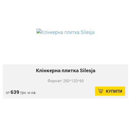
Клінкерна плитка Silesja
Формат: 250*120*65
КУПИТИ
639
от
грн. м.кв.