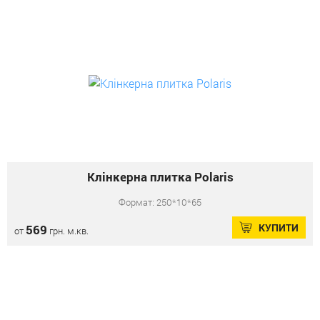
Клінкерна плитка Polaris
Формат: 250*10*65
КУПИТИ
569
от
грн. м.кв.