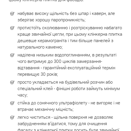
набуває високу щільність без шпар і каверн, але
зберігає хорошу паропроникність;
протистоїть сколюванню і розтріскуванню набагато
краще звичайної цегли, при цьому клінкерна плитка
дешевше керамограніта і тим більше панелей з
натурального каменю;
наділена низьким водопоглинанням, в результаті
чого витримує до 300 циклів замерзання-
відтавання - гарантійний експлуатаційний термін
перевищує 30 років;
просто укладається на будівельний розчин або
спеціальний клей - фінішні роботи займуть мінімум
часу;
стійка до сонячного ультрафіолету - не вигоряє і не
втрачає механічну міцність;
легко чиститься - щільна поверхня не дозволяє
забрудненням в'їдатися, тому для очищення
фасаду з клінкерної плитки досить буде звичайної