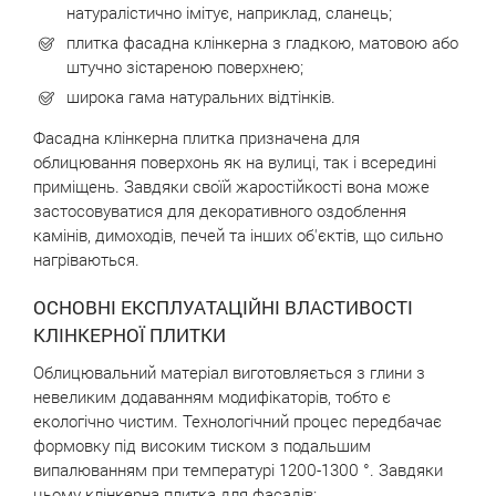
натуралістично імітує, наприклад, сланець;
плитка фасадна клінкерна з гладкою, матовою або
штучно зістареною поверхнею;
широка гама натуральних відтінків.
Фасадна клінкерна плитка призначена для
облицювання поверхонь як на вулиці, так і всередині
приміщень. Завдяки своїй жаростійкості вона може
застосовуватися для декоративного оздоблення
камінів, димоходів, печей та інших об'єктів, що сильно
нагріваються.
ОСНОВНІ ЕКСПЛУАТАЦІЙНІ ВЛАСТИВОСТІ
КЛІНКЕРНОЇ ПЛИТКИ
Облицювальний матеріал виготовляється з глини з
невеликим додаванням модифікаторів, тобто є
екологічно чистим. Технологічний процес передбачає
формовку під високим тиском з подальшим
випалюванням при температурі 1200-1300 °. Завдяки
цьому клінкерна плитка для фасадів: