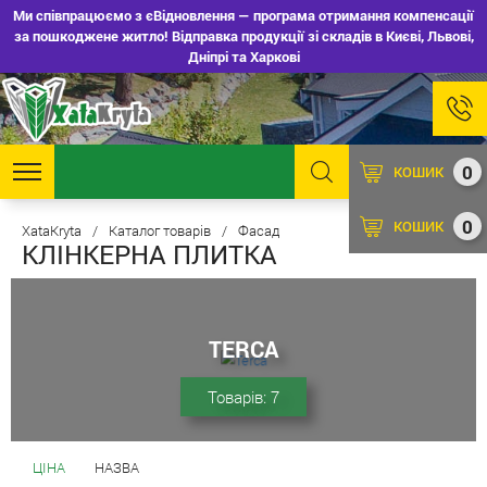
Ми співпрацюємо з єВідновлення — програма отримання компенсації
за пошкоджене житло! Відправка продукції зі складів в Києві, Львові,
Дніпрі та Харкові
0
КОШИК
0
КОШИК
XataKryta
/
Каталог товарів
/
Фасад
КЛІНКЕРНА ПЛИТКА
TERCA
Товарів: 7
ЦІНА
НАЗВА