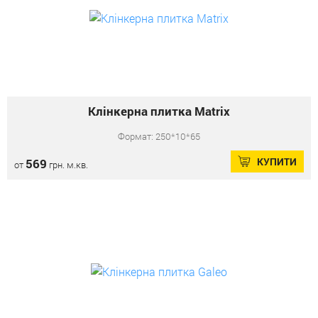
Клінкерна плитка Matrix
Формат: 250*10*65
КУПИТИ
569
от
грн. м.кв.