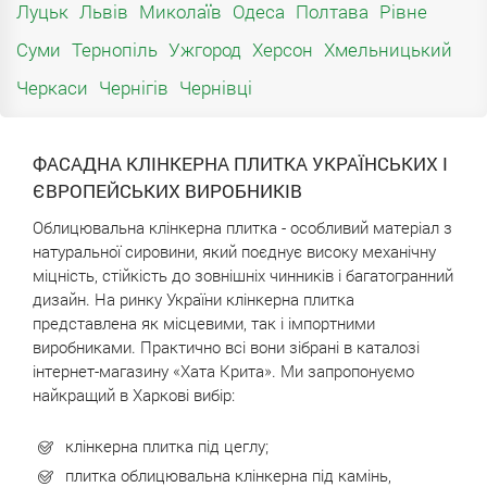
Луцьк
Львів
Миколаїв
Одеса
Полтава
Рівне
Суми
Тернопіль
Ужгород
Херсон
Хмельницький
Черкаси
Чернігів
Чернівці
ФАСАДНА КЛІНКЕРНА ПЛИТКА УКРАЇНСЬКИХ І
ЄВРОПЕЙСЬКИХ ВИРОБНИКІВ
Облицювальна клінкерна плитка - особливий матеріал з
натуральної сировини, який поєднує високу механічну
міцність, стійкість до зовнішніх чинників і багатогранний
дизайн. На ринку України клінкерна плитка
представлена ​​як місцевими, так і імпортними
виробниками. Практично всі вони зібрані в каталозі
інтернет-магазину «Хата Крита». Ми запропонуємо
найкращий в Харкові вибір:
клінкерна плитка під цеглу;
плитка облицювальна клінкерна під камінь,