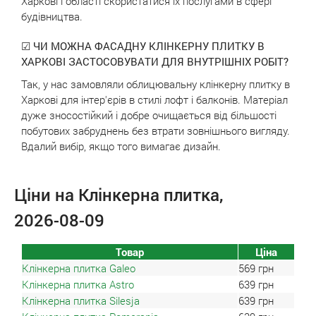
Харкові і області скористатися їх послугами в сфері
будівництва.
☑ ЧИ МОЖНА ФАСАДНУ КЛІНКЕРНУ ПЛИТКУ В
ХАРКОВІ ЗАСТОСОВУВАТИ ДЛЯ ВНУТРІШНІХ РОБІТ?
Так, у нас замовляли облицювальну клінкерну плитку в
Харкові для інтер'єрів в стилі лофт і балконів. Матеріал
дуже зносостійкий і добре очищається від більшості
побутових забруднень без втрати зовнішнього вигляду.
Вдалий вибір, якщо того вимагає дизайн.
Ціни на Клінкерна плитка,
2026-08-09
Товар
Ціна
Клінкерна плитка Galeo
569
грн
Клінкерна плитка Astro
639
грн
Клінкерна плитка Silesja
639
грн