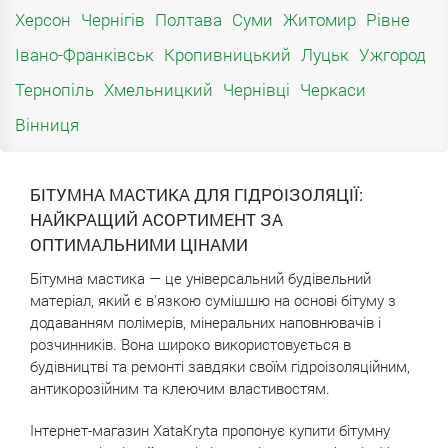
Херсон
Чернігів
Полтава
Суми
Житомир
Рівне
Івано-Франківськ
Кропивницький
Луцьк
Ужгород
Тернопіль
Хмельницкий
Чернівці
Черкаси
Вінниця
БІТУМНА МАСТИКА ДЛЯ ГІДРОІЗОЛЯЦІЇ:
НАЙКРАЩИЙ АСОРТИМЕНТ ЗА
ОПТИМАЛЬНИМИ ЦІНАМИ
Бітумна мастика ― це універсальний будівельний
матеріал, який є в'язкою сумішшю на основі бітуму з
додаванням полімерів, мінеральних наповнювачів і
розчинників. Вона широко використовується в
будівництві та ремонті завдяки своїм гідроізоляційним,
антикорозійним та клеючим властивостям.
Інтернет-магазин XataKryta пропонує купити бітумну