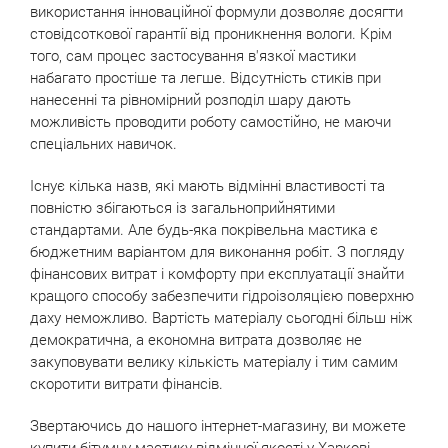
використання інноваційної формули дозволяє досягти
стовідсоткової гарантії від проникнення вологи. Крім
того, сам процес застосування в'язкої мастики
набагато простіше та легше. Відсутність стиків при
нанесенні та рівномірний розподіл шару дають
можливість проводити роботу самостійно, не маючи
спеціальних навичок.
Існує кілька назв, які мають відмінні властивості та
повністю збігаються із загальноприйнятими
стандартами. Але будь-яка покрівельна мастика є
бюджетним варіантом для виконання робіт. З погляду
фінансових витрат і комфорту при експлуатації знайти
кращого способу забезпечити гідроізоляцією поверхню
даху неможливо. Вартість матеріалу сьогодні більш ніж
демократична, а економна витрата дозволяє не
закуповувати велику кількість матеріалу і тим самим
скоротити витрати фінансів.
Звертаючись до нашого інтернет-магазину, ви можете
купити бітумну мастику відмінної якості у Харкові,