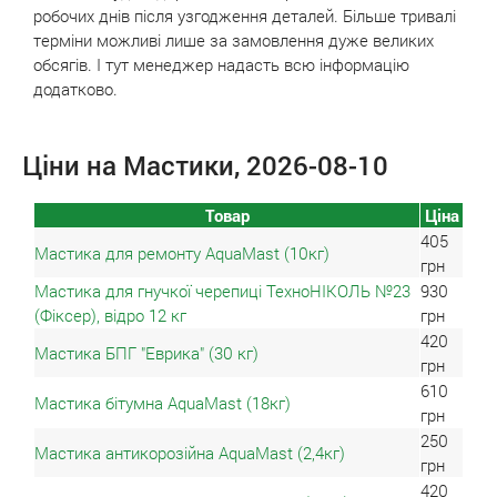
робочих днів після узгодження деталей. Більше тривалі
терміни можливі лише за замовлення дуже великих
обсягів. І тут менеджер надасть всю інформацію
додатково.
Ціни на Мастики, 2026-08-10
Товар
Ціна
405
Мастика для ремонту AquaMast (10кг)
грн
Мастика для гнучкої черепиці ТехноНІКОЛЬ №23
930
(Фіксер), відро 12 кг
грн
420
Мастика БПГ "Еврика" (30 кг)
грн
610
Мастика бітумна AquaMast (18кг)
грн
250
Мастика антикорозійна AquaMast (2,4кг)
грн
420