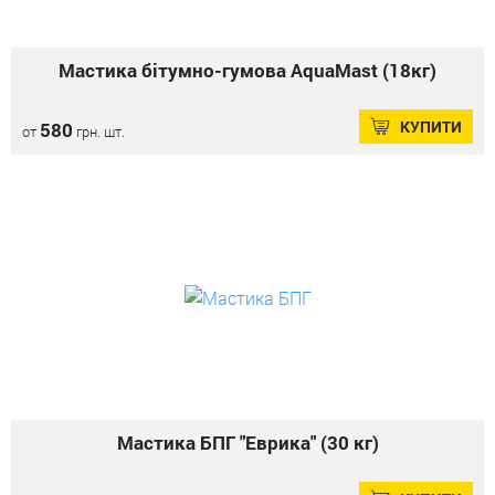
Мастика бітумно-гумова AquaMast (18кг)
КУПИТИ
580
от
грн. шт.
Мастика БПГ "Еврика" (30 кг)