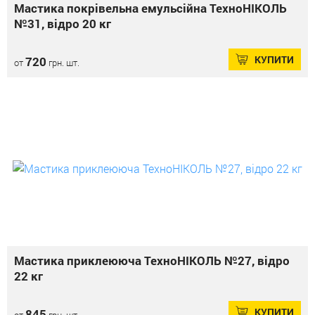
Мастика покрівельна емульсійна ТехноНІКОЛЬ
№31, відро 20 кг
КУПИТИ
720
от
грн. шт.
Мастика приклеююча ТехноНІКОЛЬ №27, відро
22 кг
КУПИТИ
845
от
грн. шт.