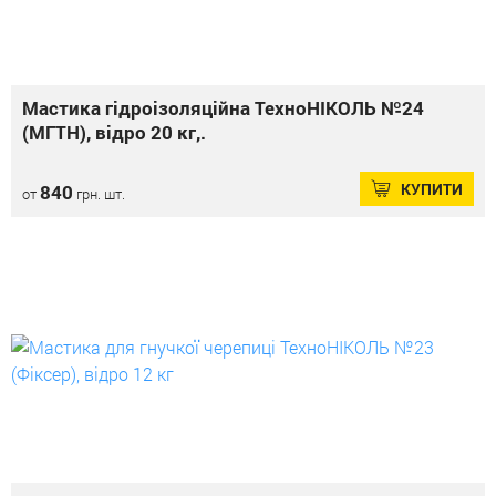
Мастика гідроізоляційна ТехноНІКОЛЬ №24
(МГТН), відро 20 кг,.
КУПИТИ
840
от
грн. шт.