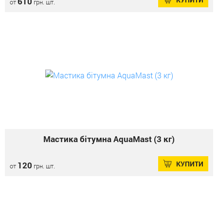
610
от
грн. шт.
Мастика бітумна AquaMast (3 кг)
КУПИТИ
120
от
грн. шт.