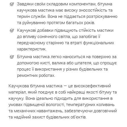
Завдяки своїм складовим компонентам, бітумна
каучукова мастика має високу зносостійкість та
термін служби. Вона не піддається розтріскуванню
та руйнуванню протягом багатьох років.
Каучукові добавки підвищують стійкість мастики
до впливу сонячного світла, що запобігає її
передчасному старінню та втраті функціональних
характеристик.
Бітумна мастика легко наноситься на поверхню за
допомогою кисті, валика або шпателя, що спрощує
процес її використання у різних будівельних та
ремонтних роботах.
Каучукова бітумна мастика ― це високоефективний
матеріал, який поєднує в собі найкращі якості бітуму та
каучуку. Вона ідеально підходить для використання в
умовах підвищеної вологості, температурних коливань
та механічних навантажень, забезпечуючи довговічний
та надійний захист будівельних об'єктів.