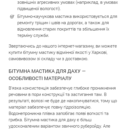
зовнішніх агресивних умовах (наприклад, в умовах
підвищеної вологості).
Бітумно-каучукова мастика використовується для
ремонту тріщин і швів на дорогах, а також для
відновлення старих покриттів та збільшення їх
терміну служби.
Звертаючись до нашого інтернет-магазину, ви можете
купити бітумну мастику відмінної якості у Харкові,
самовивозом зі складу чи з доставкою.
БІТУМНА МАСТИКА ДЛЯ ДАХУ ―
ОСОБЛИВОСТІ МАТЕРІАЛУ
В'язка консистенція забезпечує глибоке проникнення
речовини в пори конструкції та застигання там. В
результаті, волозі не буде де накопичуватися, тому що
матеріал забезпечує повну гідроізоляцію.
Водонепроникна плівка запобігає появі вогкості та
грибка. Бітумна мастика для даху є більш
удосконаленим варіантом звичного руберойду. Але