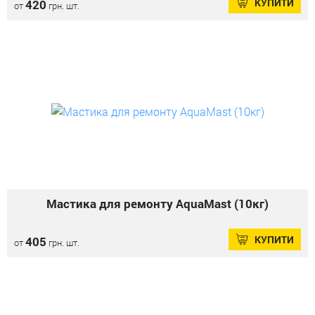
КУПИТИ
420
от
грн. шт.
Мастика для ремонту AquaMast (10кг)
КУПИТИ
405
от
грн. шт.