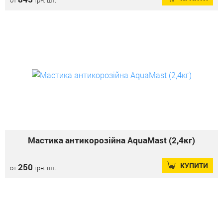
Мастика антикорозійна AquaMast (2,4кг)
КУПИТИ
250
от
грн. шт.