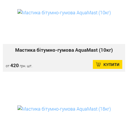
Мастика бітумно-гумова AquaMast (10кг)
КУПИТИ
420
от
грн. шт.