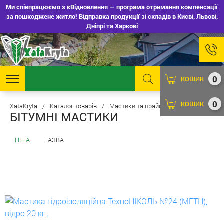
Ми співпрацюємо з єВідновлення — програма отримання компенсації
за пошкоджене житло! Відправка продукції зі складів в Києві, Львові,
Дніпрі та Харкові
0
КОШИК
0
КОШИК
XataKryta
/
Каталог товарів
/
Мастики та праймери
БІТУМНІ МАСТИКИ
ЦІНА
НАЗВА