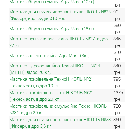
Мастика бітумно-гумова AquaMast (10кг)
грн
Мастика для гнучкої черепиці ТехноНІКОЛЬ №23
90
(Фіксер), картридж 310 мл.
грн
580
Мастика бітумно-гумова AquaMast (18кг)
грн
Мастика приклеююча ТехноНІКОЛЬ №27, відро
845
22 кг
грн
610
Мастика антикорозійна AquaMast (8кг)
грн
Мастика гідроізоляційна ТехноНІКОЛЬ №24
840
(МГТН), відро 20 кг,.
грн
Мастика покрівельна ТехноНІКОЛЬ №21
795
(Техномаст), відро 10 кг
грн
Мастика покрівельна ТехноНІКОЛЬ №21
1375
(Техномаст), відро 20 кг
грн
Мастика покрівельна емульсійна ТехноНІКОЛЬ
720
№31, відро 20 кг
грн
Мастика для гнучкої черепиці ТехноНІКОЛЬ №23
350
(Фіксер), відро 3,6 кг
грн