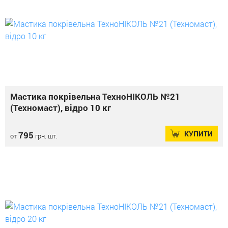
Мастика покрівельна ТехноНІКОЛЬ №21
(Техномаст), відро 10 кг
КУПИТИ
795
от
грн. шт.