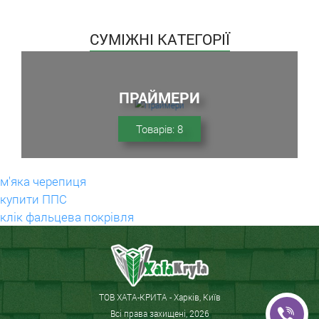
СУМІЖНІ КАТЕГОРІЇ
ПРАЙМЕРИ
Товарів: 8
м'яка черепиця
купити ППС
клік фальцева покрівля
ТОВ ХАТА-КРИТА - Харків, Київ
Всі права захищені, 2026