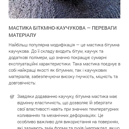
МАСТИКА БІТКМНО-КАУЧУКОВА ― ПЕРЕВАГИ
МАТЕРІАЛУ
Найбільш популярна модифікація ― це мастика бітумна
каучукова. До її складу входить бітум, каучук та
додаткові полімери, що значно покращує сумарні
експлуатаційні характеристики. Така мастика поєднує в
собі найкращі якості як бітумних, так і каучукових
матеріалів, забезпечуючи високу гнучкість, міцність та
довговічність:
Завдяки додаванню каучуку, бітумна мастика має
відмінну еластичність, що дозволяє їй зберігати
свої властивості навіть при значних температурних
коливаннях та механічних деформаціях. Це
особливо важливо для використання на поверхнях,
які зазнають змін форми та рухів (наприклад, якщо