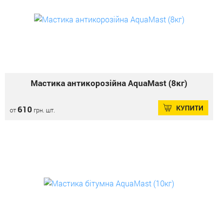
Мастика антикорозійна AquaMast (8кг)
КУПИТИ
610
от
грн. шт.