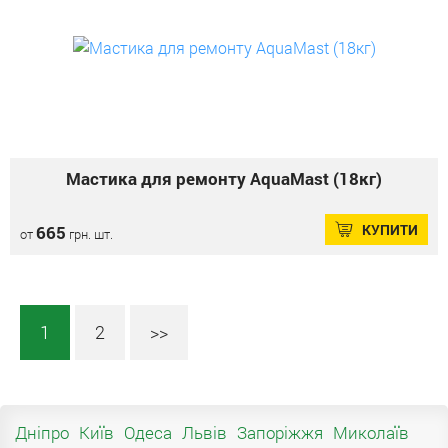
Мастика для ремонту AquaMast (18кг)
КУПИТИ
665
от
грн. шт.
1
2
>>
Дніпро
Київ
Одеса
Львів
Запоріжжя
Миколаїв