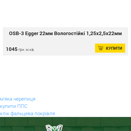
OSB-3 Еgger 22мм Вологостійкі 1,25х2,5х22мм
КУПИТИ
1045
грн. м.кв.
м'яка черепиця
купити ППС
клік фальцева покрівля