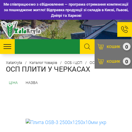
Ми співпрацюємо з єВідновлення — програма отримання компенсації
за пошкоджене житло! Відправка продукції зі складів в Києві, Львові,
Дніпрі та Харкові
0
КОШИК
0
КОШИК
XataKryta
/
Каталог товарів
/
ОСБ і ЦСП
/
ОСБ плити
ОСП ПЛИТИ У ЧЕРКАСАХ
ЦІНА
НАЗВА