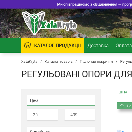
Ми співпрацюємо з єВідновлення — програ
ru
|
КАТАЛОГ ПРОДУКЦІЇ
Доставка
Оплата
XataKryta
/
Каталог товарів
/
Підлогові покриття
/
Регуль
РЕГУЛЬОВАНІ ОПОРИ ДЛЯ
ЦІНА
Ціна
Но
Виробник: