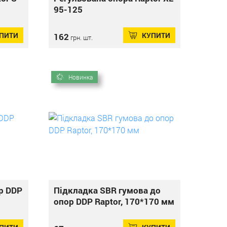
95-125
ПИТИ
КУПИТИ
162
грн. шт.
Новинка
р DDP
Підкладка SBR гумова до
опор DDP Raptor, 170*170 мм