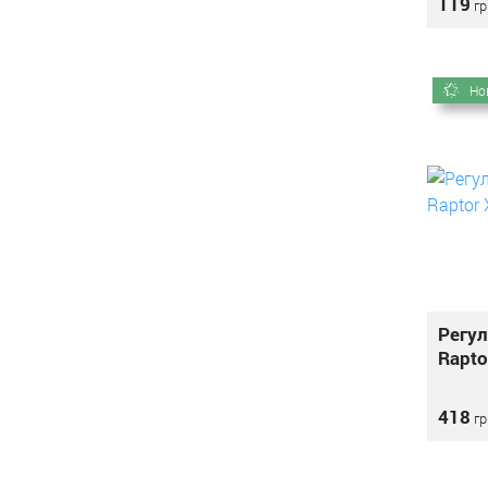
119
гр
Но
Регул
Rapto
418
гр