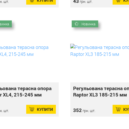
КУПИТИ
КУ
43
н. шт.
грн. шт.
винка
Новинка
ьована терасна опора
Регульована терасна о
r XL4, 215-245 мм
Raptor XL3 185-215 мм
КУПИТИ
КУ
352
н. шт.
грн. шт.