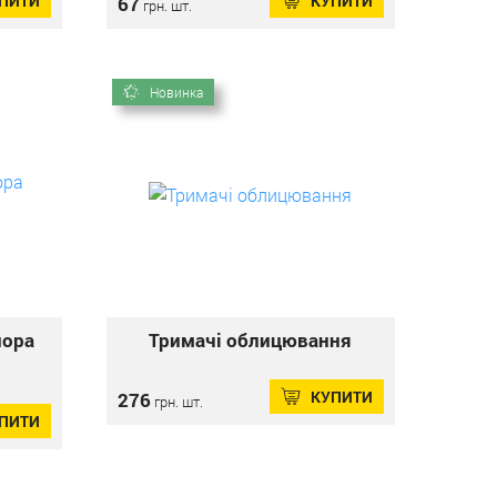
ПИТИ
КУПИТИ
67
грн. шт.
Новинка
пора
Тримачі облицювання
КУПИТИ
276
грн. шт.
ПИТИ