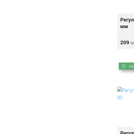
Регул
мм
209
гр
Но
Регул