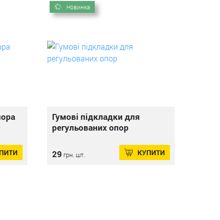
Новинка
пора
Гумові підкладки для
регульованих опор
ПИТИ
КУПИТИ
29
грн. шт.