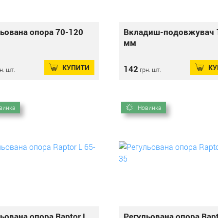
ьована опора 70-120
Вкладиш-подовжувач 
мм
КУПИТИ
КУ
142
н. шт.
грн. шт.
винка
Новинка
ьована опора Raptor L
Регульована опора Rapt