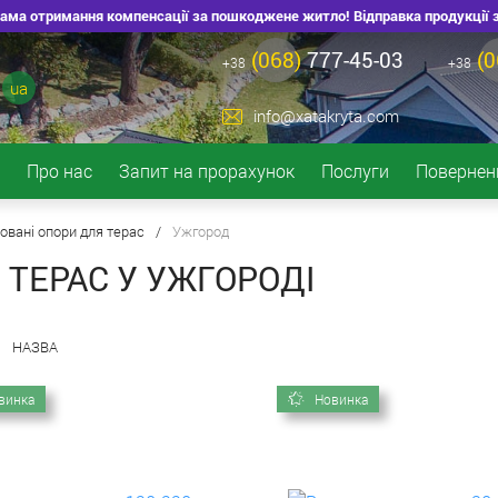
ма отримання компенсації за пошкоджене житло! Відправка продукції зі ск
(068)
777-45-03
(0
+38
+38
ua
info@xatakryta.com
Про нас
Запит на прорахунок
Послуги
Повернен
овані опори для терас
/
Ужгород
 ТЕРАС У УЖГОРОДІ
НАЗВА
винка
Новинка