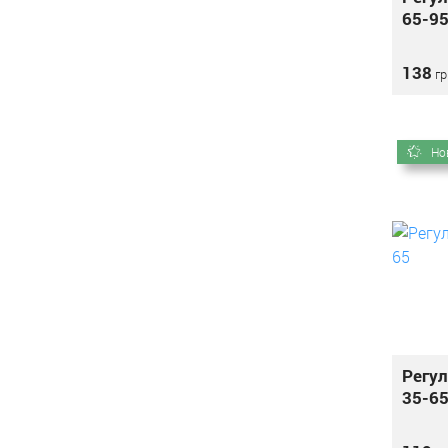
65-9
138
гр
Но
Регул
35-6