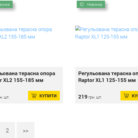
винка
Новинка
ьована терасна опора
Регульована терасна о
r XL2 155-185 мм
Raptor XL1 125-155 мм
КУПИТИ
КУ
219
н. шт.
грн. шт.
2
>>