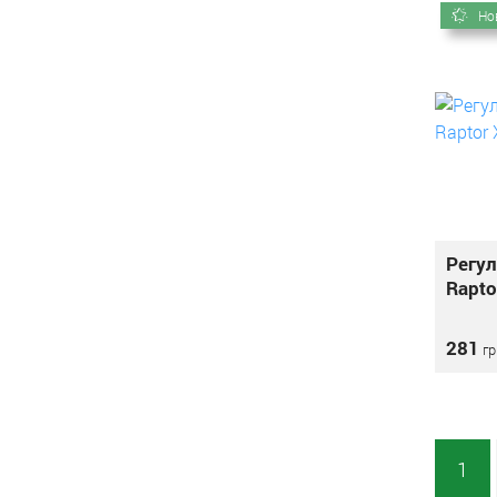
Но
Регул
Rapto
281
гр
1