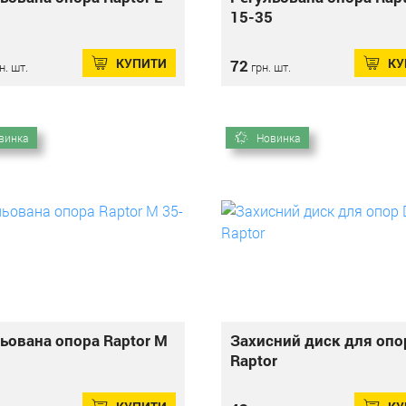
5
15-35
КУПИТИ
КУ
72
н. шт.
грн. шт.
винка
Новинка
ьована опора Raptor М
Захисний диск для опо
5
Raptor