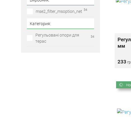
34
mse2_filter_msoption_net
Категория:
Регульовані опори для
34
Регул
терас
мм
233
гр
Но