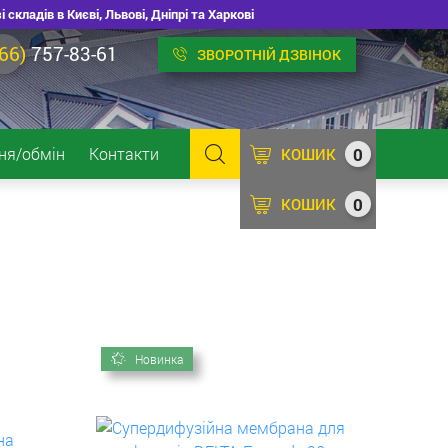
ладів в Києві, Львові, Дніпрі та Харкові
66)
757-83-61
ЗВОРОТНІЙ ДЗВІНОК
0
ня/обмін
Контакти
КОШИК
0
КОШИК
Новинка