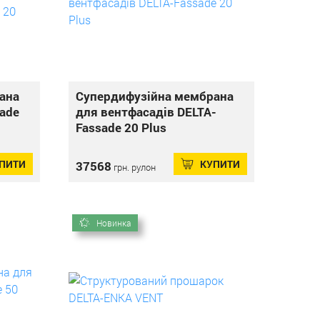
ана
Супердифузійна мембрана
sade
для вентфасадів DELTA-
Fassade 20 Plus
ПИТИ
КУПИТИ
37568
грн. рулон
Новинка