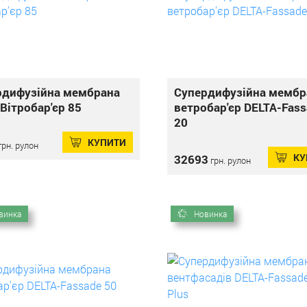
рдифузійна мембрана
Супердифузійна мембр
Вітробар'єр 85
ветробар'єр DELTA-Fas
20
КУПИТИ
грн. рулон
КУ
32693
грн. рулон
винка
Новинка