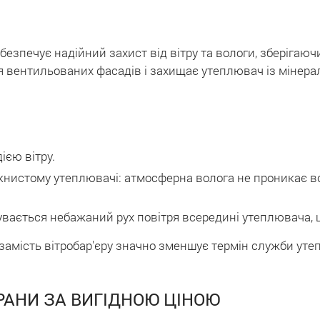
безпечує надійний захист від вітру та вологи, зберігаю
я вентильованих фасадів і захищає утеплювач із мінерал
ією вітру.
нистому утеплювачі: атмосферна волога не проникає все
вається небажаний рух повітря всередині утеплювача, щ
замість вітробар'єру значно зменшує термін служби уте
РАНИ ЗА ВИГІДНОЮ ЦІНОЮ