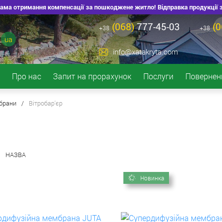
ма отримання компенсації за пошкоджене житло! Відправка продукції зі ск
(068)
777-45-03
(0
+38
+38
ua
info@xatakryta.com
Про нас
Запит на прорахунок
Послуги
Повернен
мбрани
/
Вітробар'єр
НАЗВА
Новинка