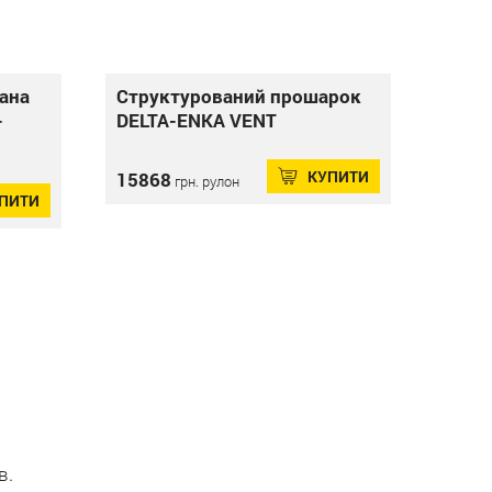
ана
Структурований прошарок
-
DELTA-ENKA VENT
КУПИТИ
15868
грн. рулон
ПИТИ
в.