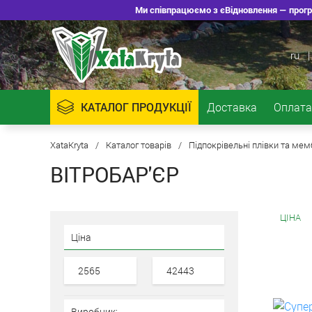
Ми співпрацюємо з єВідновлення — програ
ru
|
КАТАЛОГ ПРОДУКЦІЇ
Доставка
Оплата
XataKryta
/
Каталог товарів
/
Підпокрівельні плівки та ме
ВІТРОБАР'ЄР
ЦІНА
Ціна
Виробник: