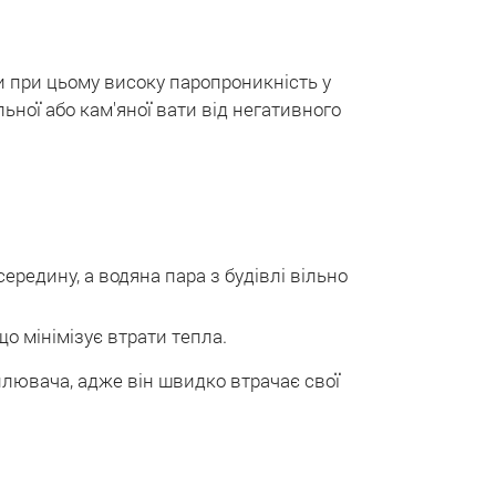
чи при цьому високу паропроникність у
ьної або кам'яної вати від негативного
редину, а водяна пара з будівлі вільно
о мінімізує втрати тепла.
плювача, адже він швидко втрачає свої