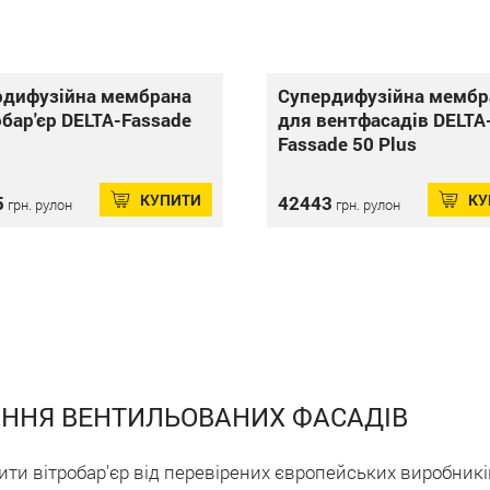
рдифузійна мембрана
Супердифузійна мембр
бар'єр DELTA-Fassade
для вентфасадів DELTA
Fassade 50 Plus
КУПИТИ
КУ
5
42443
грн. рулон
грн. рулон
АННЯ ВЕНТИЛЬОВАНИХ ФАСАДІВ
ити вітробар'єр від перевірених європейських виробникі