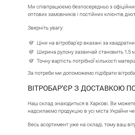
Ми співпрацюємо безпосередньо з офіційними
оптових замовників і постійних клієнтів дію
Зверніть увагу:
Ціни на вітробар'єр вказані за квадратни
Ширина рулону зазвичай становить 1,5 м
Точну вартість потрібної кількості мат
За потреби ми допоможемо підібрати вітроба
ВІТРОБАР'ЄР З ДОСТАВКОЮ ПО
Наш склад знаходиться в Харкові. Ви может
надсилаємо продукцію в усі міста України че
Весь асортимент уже на складі, тому ваш ві