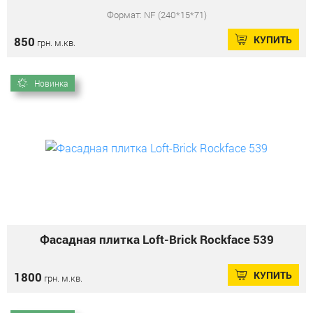
Формат: NF (240*15*71)
КУПИТЬ
850
грн. м.кв.
Новинка
Фасадная плитка Loft-Brick Rockface 539
КУПИТЬ
1800
грн. м.кв.