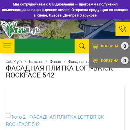
Мы сотрудничаем с Є Відновлення — программа получения
компенсации за поврежденное жилье! Отправка продукции со складов
в Киеве, Львове, Днепре и Харькове
0
КОРЗИНА
0
КОРЗИНА
XataKryta
/
Каталог
/
Фасад
/
Фасадная плитка
ФАСАДНАЯ ПЛИТКА LOFT-BRICK
ROCKFACE 542