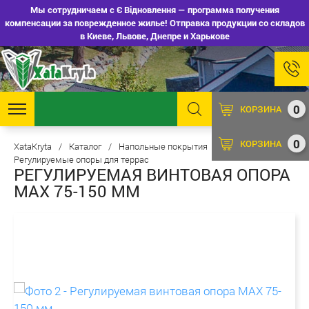
Мы сотрудничаем с Є Відновлення — программа получения
компенсации за поврежденное жилье! Отправка продукции со складов
в Киеве, Львове, Днепре и Харькове
0
КОРЗИНА
0
КОРЗИНА
XataKryta
/
Каталог
/
Напольные покрытия
/
Регулируемые опоры для террас
РЕГУЛИРУЕМАЯ ВИНТОВАЯ ОПОРА
MAX 75-150 ММ