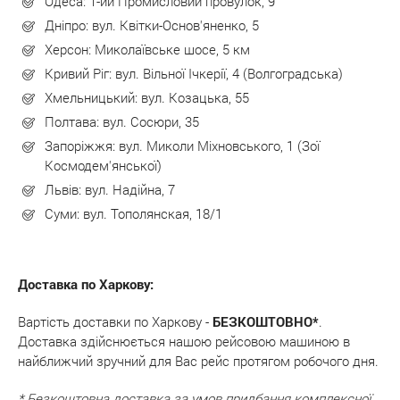
Одеса: 1-ий Промисловий провулок, 9
Дніпро: вул. Квітки-Основ'яненко, 5
Херсон: Миколаївське шосе, 5 км
Кривий Pіг: вул. Вільної Ічкерії, 4 (Волгоградська)
Хмельницький: вул. Козацька, 55
Полтава: вул. Сосюри, 35
Запоріжжя: вул. Миколи Міхновського, 1 (Зої
Космодем'янської)
Львів: вул. Надійна, 7
Суми: вул. Тополянская, 18/1
Доставка по Харкову:
Вартість доставки по Харкову -
БЕЗКОШТОВНО*
.
Доставка здійснюється нашою рейсовою машиною в
найближчий зручний для Вас рейс протягом робочого дня.
* Безкоштовна доставка за умов придбання комплексної