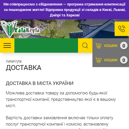
Ми співпрацюємо з єВідновлення — програма отримання компенсації
за пошкоджене житло! Відправка продукції зі складів в Києві, Львові,
Дніпрі та Харкові
0
КОШИК
0
КОШИК
XataKryta
ДОСТАВКА
ДОСТАВКА В МІСТА УКРАЇНИ
Можлива доставка товару за допомогою будь-якої
транспортної компанії, представництво якої є в вашому
місті.
Вартість доставки замовлення включає тільки оплату
послуг транспортної компанії і комісію, встановлену