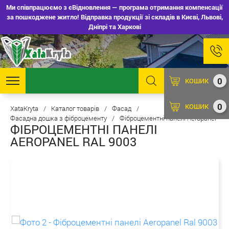
Ми співпрацюємо з єВідновлення — програма отримання компенсації
за пошкоджене житло! Відправка продукції зі складів в Києві, Львові,
Дніпрі та Харкові
0
КОШИК
0
КОШИК
XataKryta
/
Каталог товарів
/
Фасад
/
Фасадна дошка з фіброцементу
/
Фіброцементні панелі Aeropanel
ФІБРОЦЕМЕНТНІ ПАНЕЛІ
AEROPANEL RAL 9003