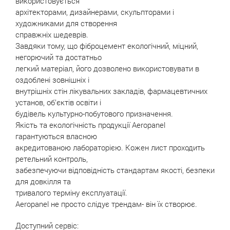
використовується
архітекторами, дизайнерами, скульпторами і
художниками для створення
справжніх шедеврів.
Завдяки тому, що фіброцемент екологічний, міцний,
негорючий та достатньо
легкий матеріал, його дозволено використовувати в
оздоблені зовнішніх і
внутрішніх стін лікувальних закладів, фармацевтичних
установ, об’єктів освіти і
будівель культурно-побутового призначення.
Якість та екологічність продукції Аeropanel
гарантуються власною
акредитованою лабораторією. Кожен лист проходить
ретельний контроль,
забезпечуючи відповідність стандартам якості, безпеки
для довкілля та
тривалого терміну експлуатації.
Аeropanel не просто слідує трендам- він їх створює.
Доступний сервіс: