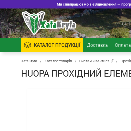
Ми співпрацюємо з єВідновлення — програ
ru
|
КАТАЛОГ ПРОДУКЦІЇ
Доставка
Оплата
XataKryta
/
Каталог товарів
/
Системи вентиляції
/
Прохі
HUOPA ПРОХІДНИЙ ЕЛЕМ