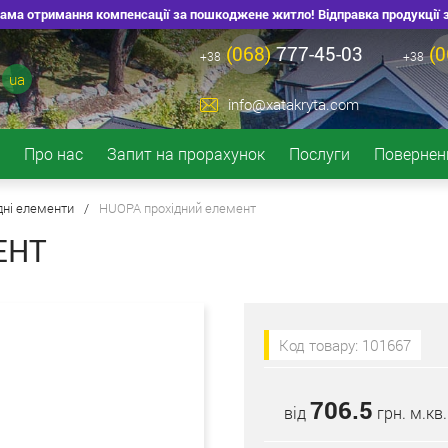
ма отримання компенсації за пошкоджене житло! Відправка продукції зі ск
(068)
777-45-03
(0
+38
+38
ua
info@xatakryta.com
Про нас
Запит на прорахунок
Послуги
Повернен
дні елементи
/
HUOPA прохідний елемент
ЕНТ
Код товару: 101667
706.5
від
грн. м.кв.