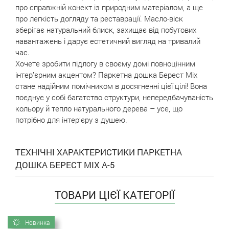
про справжній конект із природним матеріалом, а ще
про легкість догляду та реставрації. Масло-віск
зберігає натуральний блиск, захищає від побутових
навантажень і дарує естетичний вигляд на тривалий
час.
Хочете зробити підлогу в своєму домі повноцінним
інтер’єрним акцентом? Паркетна дошка Берест Mix
стане надійним помічником в досягненні цієї цілі! Вона
поєднує у собі багатство структури, непередбачуваність
кольору й тепло натурального дерева – усе, що
потрібно для інтер’єру з душею.
ТЕХНІЧНІ ХАРАКТЕРИСТИКИ ПАРКЕТНА
ДОШКА БЕРЕСТ MIX А-5
ТОВАРИ ЦІЄЇ КАТЕГОРІЇ
Новинка