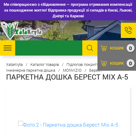
Ми співпрацюємо з єВідновлення — програма отримання компенсації
за пошкоджене житло! Відправка продукції зі складів в Києві, Львові,
Дніпрі та Харкові
0
КОШИК
0
КОШИК
XataKryta
/
Каталог товарів
/
Підлогові покриття
/
Інженерна паркетна дошка
/
MONVIZIO
/
Берест
ПАРКЕТНА ДОШКА БЕРЕСТ MIX А-5