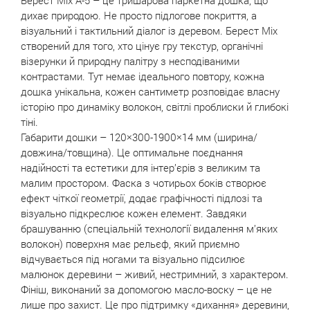
Берест Mix A-5 – це тришарова паркетна дошка, що
дихає природою. Не просто підлогове покриття, а
візуальний і тактильний діалог із деревом. Берест Mix
створений для того, хто цінує гру текстур, органічні
візерунки й природну палітру з несподіваними
контрастами. Тут немає ідеального повтору, кожна
дошка унікальна, кожен сантиметр розповідає власну
історію про динаміку волокон, світлі проблиски й глибокі
тіні.
Габарити дошки – 120×300-1900×14 мм (ширина/
довжина/товщина). Це оптимальне поєднання
надійності та естетики для інтер’єрів з великим та
малим простором. Фаска з чотирьох боків створює
ефект чіткої геометрії, додає графічності підлозі та
візуально підкреслює кожен елемент. Завдяки
брашуванню (спеціальній технології видалення м’яких
волокон) поверхня має рельєф, який приємно
відчувається під ногами та візуально підсилює
малюнок деревини – живий, нестримний, з характером.
Фініш, виконаний за допомогою масло-воску – це не
лише про захист. Це про підтримку «дихання» деревини,