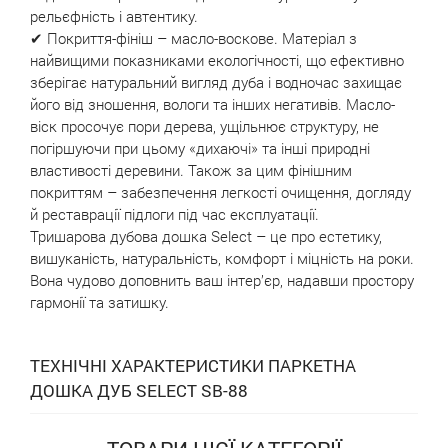
рельєфність і автентику.
✔ Покриття-фініш – масло-воскове. Матеріал з
найвищими показниками екологічності, що ефективно
зберігає натуральний вигляд дуба і водночас захищає
його від зношення, вологи та інших негативів. Масло-
віск просочує пори дерева, ущільнює структуру, не
погіршуючи при цьому «дихаючі» та інші природні
властивості деревини. Також за цим фінішним
покриттям – забезпечення легкості очищення, догляду
й реставрації підлоги під час експлуатації.
Тришарова дубова дошка Select – це про естетику,
вишуканість, натуральність, комфорт і міцність на роки.
Вона чудово доповнить ваш інтер’єр, надавши простору
гармонії та затишку.
ТЕХНІЧНІ ХАРАКТЕРИСТИКИ ПАРКЕТНА
ДОШКА ДУБ SELECT SB-88