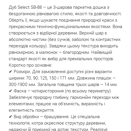
Дуб Select SB-88 – це 3-шарова паркетна дошка з
бездоганною рівновагою стилю, якості та довговічності.
Оберіть її, якщо шукаєте поєднання природної краси з
прекрасними технічно-функціональними якостями. Вона
створюється з відбірної деревини. Верхній шар є
абсолютно чистим (без сучків, заболоні та контрастних
переходів кольору). Завдяки цьому текстура виходить
рівномірною, а малюнок – благородним. Найвищий
стандарт якості як вибір для преміальних просторів.
Коротко про основне:
✔ Розміри. Для замовлення доступні різні варіанти
ширини: 70, 90, 125, 150 і 171 мм. Довжина плашок –
300-1900 мм. Загальна товщина трьох шарів – 14 мм.
✔ Фаска – чотиристороння (по всьому периметру).
Забезпечує природну глибину, гармонійні переходи між
елементами, працює на об’ємність, виразність і
елегантність покриття.
✔ Вид обробки – брашування. Це спеціальна
технологія, котра окреслює структуру деревини,
надаючи їй приємної на дотик текстури. Реалізує