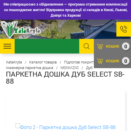
Ми співпрацюємо з єВідновлення — програма отримання компенсації
за пошкоджене житло! Відправка продукції зі складів в Києві, Львові,
Дніпрі та Харкові
0
КОШИК
0
КОШИК
XataKryta
/
Каталог товарів
/
Підлогові покриття
/
Інженерна паркетна дошка
/
MONVIZIO
/
Дуб
ПАРКЕТНА ДОШКА ДУБ SELECT SB-
88