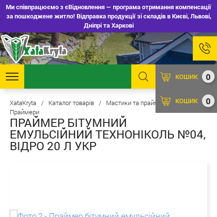
Ми співпрацюємо з єВідновлення — програма отримання компенсації
за пошкоджене житло! Відправка продукції зі складів в Києві, Львові,
Дніпрі та Харкові
0
КОШИК
0
КОШИК
XataKryta
/
Каталог товарів
/
Мастики та праймери
/
Праймери
ПРАЙМЕР БІТУМНИЙ
ЕМУЛЬСІЙНИЙ ТЕХНОНІКОЛЬ №04,
ВІДРО 20 Л УКР