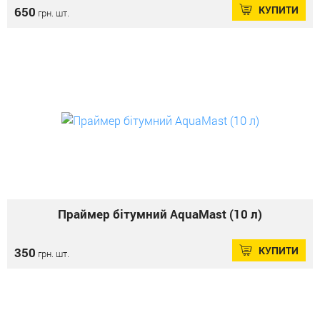
КУПИТИ
650
грн. шт.
Праймер бітумний AquaMast (10 л)
КУПИТИ
350
грн. шт.