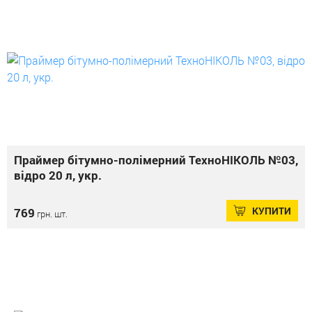
Праймер бітумно-полімерний ТехноНІКОЛЬ №03,
відро 20 л, укр.
КУПИТИ
769
грн. шт.