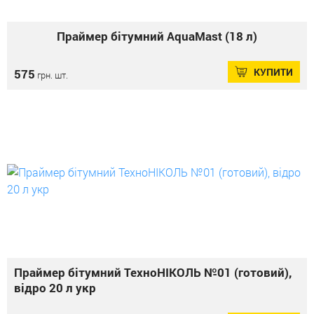
Праймер бітумний AquaMast (18 л)
КУПИТИ
575
грн. шт.
Праймер бітумний ТехноНІКОЛЬ №01 (готовий),
відро 20 л укр