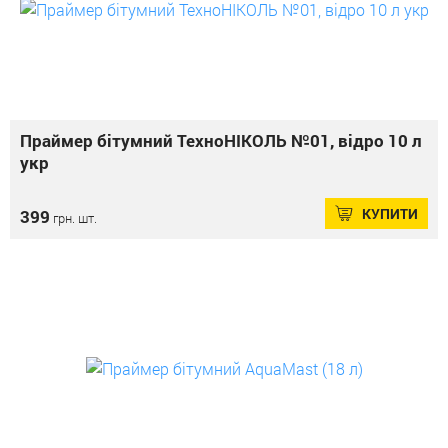
Праймер бітумний ТехноНІКОЛЬ №01, відро 10 л
укр
КУПИТИ
399
грн. шт.