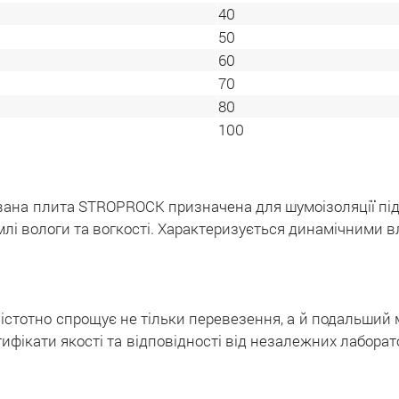
40
50
60
70
80
100
вана плита STROPROCK призначена для шумоізоляції підл
млі вологи та вогкості. Характеризується динамічними 
 істотно спрощує не тільки перевезення, а й подальший
тифікати якості та відповідності від незалежних лаборат