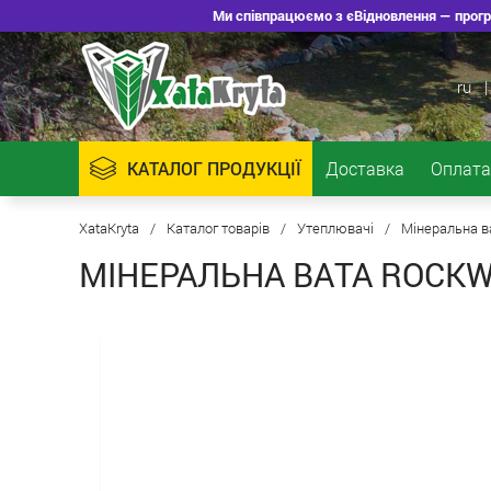
Ми співпрацюємо з єВідновлення — програ
ru
|
КАТАЛОГ ПРОДУКЦІЇ
Доставка
Оплата
XataKryta
/
Каталог товарів
/
Утеплювачі
/
Мінеральна в
МІНЕРАЛЬНА ВАТА ROCK