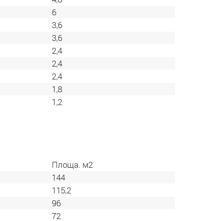
6
3,6
3,6
2,4
2,4
2,4
1,8
1,2
Площа. м2
144
115,2
96
72