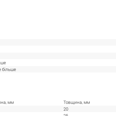
нше
е більше
на, мм
Товщина, мм
20
25