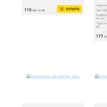
Норма в
КУПИТИ
115
грн. м.кв.
Сертифі
Коефіці
W/mK
Термін 
50
177
гр