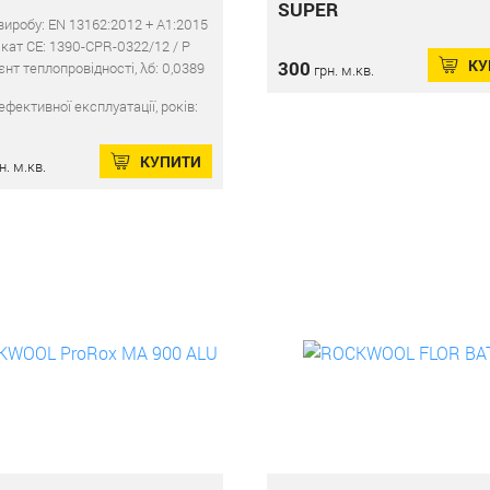
SUPER
иробу: EN 13162:2012 + A1:2015
кат СЕ: 1390-CPR-0322/12 / P
КУ
300
єнт теплопровідності, λб: 0,0389
грн. м.кв.
ефективної експлуатації, років:
КУПИТИ
н. м.кв.