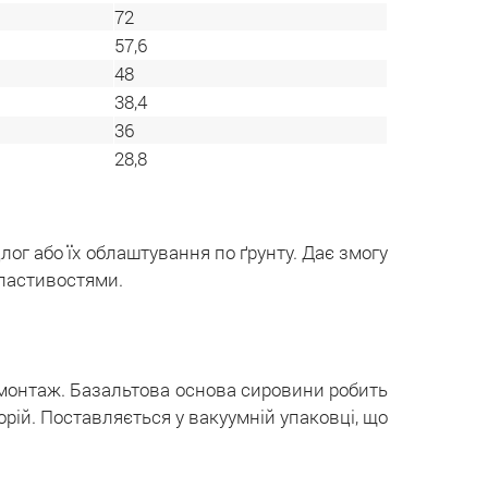
72
57,6
48
38,4
36
28,8
ог або їх облаштування по ґрунту. Дає змогу
властивостями.
 монтаж. Базальтова основа сировини робить
орій. Поставляється у вакуумній упаковці, що