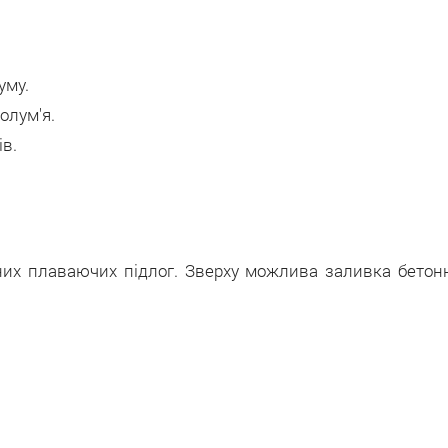
уму.
олум'я.
ів.
них плаваючих підлог. Зверху можлива заливка бетонн