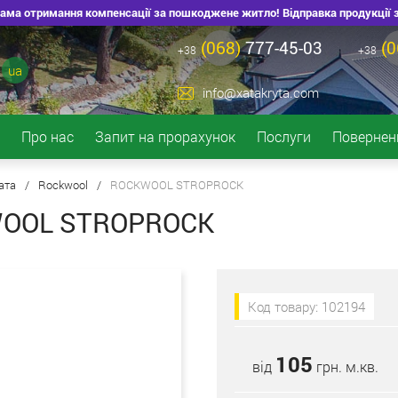
ма отримання компенсації за пошкоджене житло! Відправка продукції зі ск
(068)
777-45-03
(0
+38
+38
ua
info@xatakryta.com
Про нас
Запит на прорахунок
Послуги
Повернен
ата
/
Rockwool
/
ROCKWOOL STROPROCK
WOOL STROPROCK
Код товару: 102194
105
від
грн. м.кв.