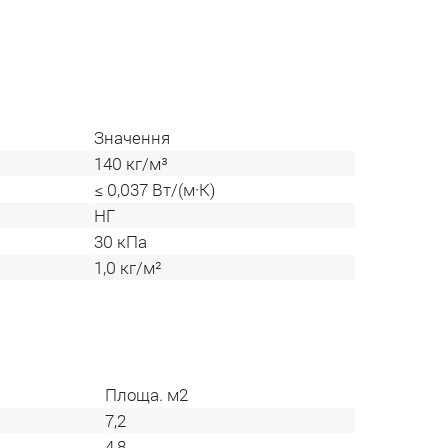
Значення
140 кг/м³
≤ 0,037 Вт/(м·К)
НГ
30 кПа
1,0 кг/м²
Площа. м2
7,2
4,8