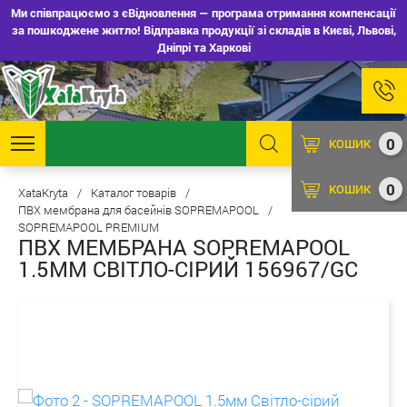
Ми співпрацюємо з єВідновлення — програма отримання компенсації
за пошкоджене житло! Відправка продукції зі складів в Києві, Львові,
Дніпрі та Харкові
0
КОШИК
0
КОШИК
XataKryta
/
Каталог товарів
/
ПВХ мембрана для басейнів SOPREMAPOOL
/
SOPREMAPOOL PREMIUM
ПВХ МЕМБРАНА SOPREMAPOOL
1.5ММ СВІТЛО-СІРИЙ 156967/GC